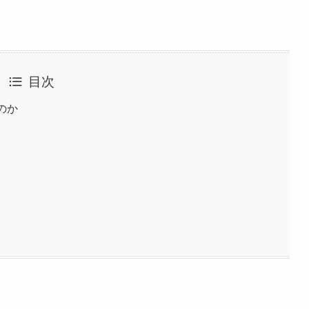
目次
のか